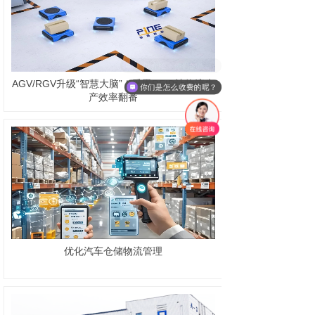
可以介绍下你们的产品么？
AGV/RGV升级“智慧大脑”！孚恩RFID让物流生
你们是怎么收费的呢？
产效率翻番
优化汽车仓储物流管理