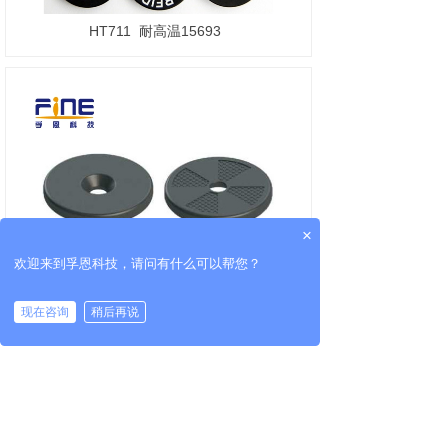
HT711
耐高温15693
×
欢迎来到孚恩科技，请问有什么可以帮您？
现在咨询
稍后再说
HT712
耐高温15693高