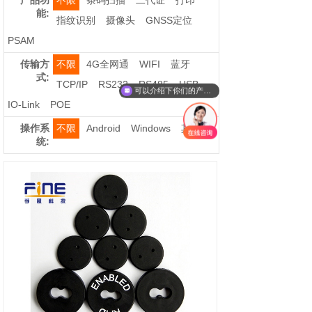
产品功
不限
条码扫描
二代证
打印
能:
指纹识别
摄像头
GNSS定位
PSAM
传输方
不限
4G全网通
WIFI
蓝牙
式:
TCP/IP
RS232
RS485
USB
可以介绍下你们的产品么？
IO-Link
POE
操作系
不限
Android
Windows
其它
统: